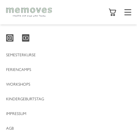
memoves
Standorte
Feriencamps
SEMESTERKURSE
Karriere
Aktuelles
FERIENCAMPS
Kursbuchung
WORKSHOPS
KINDERGEBURTSTAG
IMPRESSUM
AGB