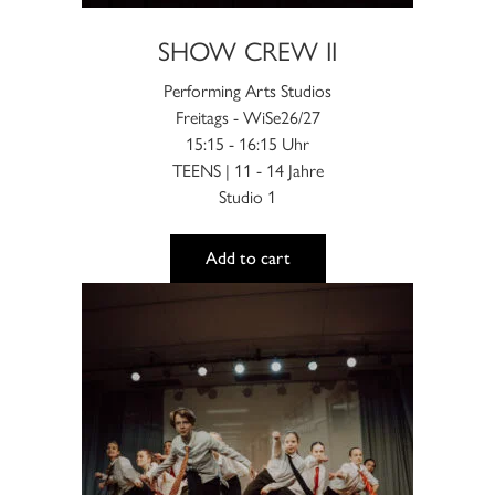
gewählt
werden
SHOW CREW II
Performing Arts Studios
Freitags - WiSe26/27
15:15 - 16:15 Uhr
TEENS | 11 - 14 Jahre
Studio 1
Add to cart
Dieses
Produkt
weist
mehrere
Varianten
auf.
Die
Optionen