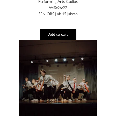
Performing Arts Studios
WiSe26/27
SENIORS | ab 15 Jahren
Add to cart
Dieses
Produkt
weist
mehrere
Varianten
auf.
Die
Optionen
können
auf
der
Produktseite