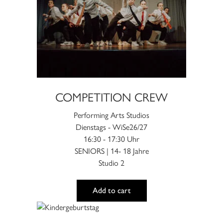
Die
Optionen
können
auf
der
Produktseite
gewählt
werden
COMPETITION CREW
Performing Arts Studios
Dienstags - WiSe26/27
16:30 - 17:30 Uhr
SENIORS | 14- 18 Jahre
Studio 2
Add to cart
Dieses
Produkt