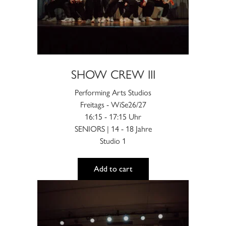
können
auf
der
Produktseite
gewählt
werden
SHOW CREW III
Performing Arts Studios
Freitags - WiSe26/27
16:15 - 17:15 Uhr
SENIORS | 14 - 18 Jahre
Studio 1
Add to cart
Dieses
Produkt
weist
mehrere