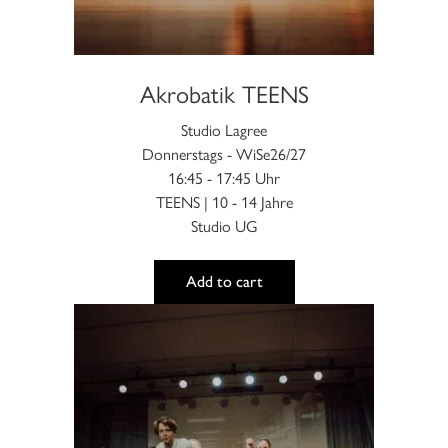
der
Produktseite
gewählt
werden
Akrobatik TEENS
Studio Lagree
Donnerstags - WiSe26/27
16:45 - 17:45 Uhr
TEENS | 10 - 14 Jahre
Studio UG
Add to cart
Dieses
Produkt
weist
mehrere
Varianten
auf.