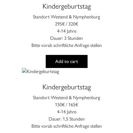
Kindergeburtstag
weist
mehrere
Standort Westend & Nymphenburg
Varianten
295€ / 320€
auf.
4-14 Jahre
Die
Dauer: 3 Stunden
Optionen
Bitte vorab schriftliche Anfrage stellen
können
auf
Add to cart
der
Produktseite
Dieses
gewählt
Produkt
werden
Kindergeburtstag
weist
mehrere
Standort Westend & Nymphenburg
Varianten
150€ / 165€
auf.
4-14 Jahre
Die
Dauer: 1,5 Stunden
Optionen
Bitte vorab schriftliche Anfrage stellen
können