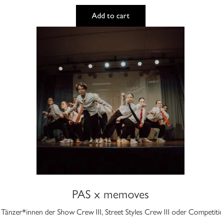
auf
Add to cart
der
Produktseite
Dieses
gewählt
Produkt
werden
weist
mehrere
Varianten
auf.
Die
Optionen
können
auf
der
Produktseite
gewählt
werden
PAS x memoves
r Tänzer*innen der Show Crew III, Street Styles Crew III oder Competi