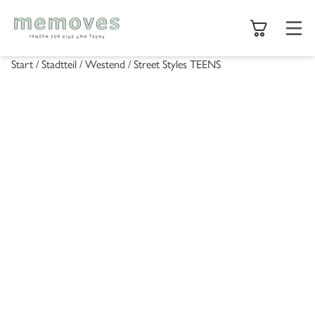
Start
/
Stadtteil
/
Westend
/ Street Styles TEENS
memoves
Standorte
Feriencamps
Karriere
Aktuelles
Kursbuchung