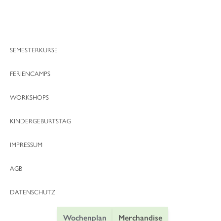
können
gewählt
auf
werden
der
Produktseite
gewählt
SEMESTERKURSE
werden
FERIENCAMPS
WORKSHOPS
KINDERGEBURTSTAG
IMPRESSUM
AGB
DATENSCHUTZ
Wochenplan
Merchandise