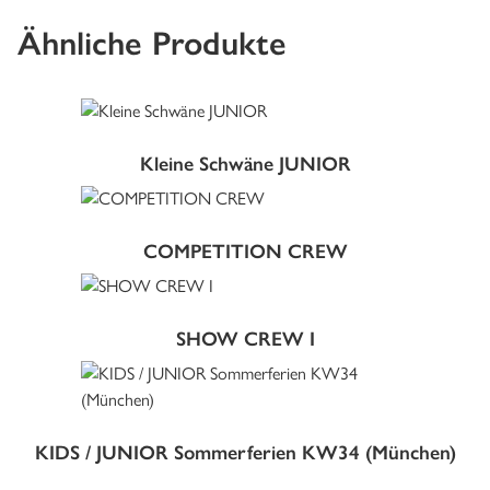
Ähnliche Produkte
Dieses
Produkt
Kleine Schwäne JUNIOR
weist
mehrere
Dieses
Varianten
Produkt
auf.
COMPETITION CREW
weist
Die
mehrere
Dieses
Optionen
Varianten
Produkt
können
auf.
SHOW CREW I
weist
auf
Die
mehrere
der
Optionen
Varianten
Produktseite
können
auf.
gewählt
auf
Die
KIDS / JUNIOR Sommerferien KW34 (München)
werden
der
Optionen
Produktseite